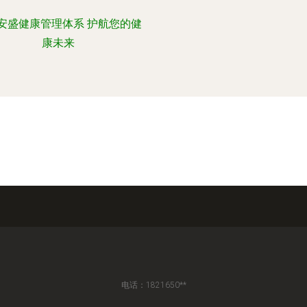
安盛健康管理体系 护航您的健
康未来
电话：1821650**