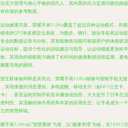
关注压力管理与身心平衡的现代人，其内置的压力监测功能也能
供有价值的参考数据。
运动健康方面，荣耀手表5 Ultra覆盖了超过百种运动模式，并能
于精准的GPS和多模定位系统，为跑步、骑行、游泳等各类运动提
供专业的数据记录与分析。其智能教练功能可根据用户的体能状
和运动目标，提供个性化的训练建议与指导，让运动锻炼更加科
高效。其强劲的续航能力确保了长时间的健康数据连续监测，避
了频繁充电的困扰。
慧互联体验同样是其亮点。荣耀手表5 Ultra能够与智能手机无缝
同，实现便捷的消息通知、来电提醒、移动支付（如NFC公交卡、
禁卡），甚至远程控制手机音乐播放或拍照，大大提升了日常生
的便利性。其流畅的操作系统和丰富的应用生态，让手表成为一
独立的智慧终端。
耀手表5 Ultra以“智慧雅致”为形，以“健康管理”为核，在1699.2