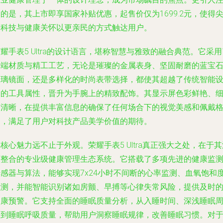
的是，其上市即享国家补贴优惠，起售价仅为1699.2元，使得
端科技与健康关怀以更亲民的方式触达用户。
耀手表5 Ultra的设计语言，堪称智慧与雅致的融合典范。它采用
高端材质与精工工艺，无论是璀璨的金属表身、坚固耐磨的蓝宝
玻璃镜面，还是多样化的时尚表带选择，都使其超越了传统智能
备的工具属性，晋升为手腕上的精致配饰。其显示屏色彩鲜艳、
节清晰，在提供丰富信息的确保了任何场合下的视觉美感和佩戴
调，满足了用户对科技产品美学价值的期待。
核心魅力远不止于外观。荣耀手表5 Ultra真正强大之处，在于其
度整合的专业级健康管理生态系统。它搭载了多项先进的健康监
传感器与算法，能够实现7x24小时不间断的心率监测、血氧饱和
检测，并能智能识别诸如房颤、早搏等心律失常风险，提供及时
健康预警。它支持全面的睡眠质量分析，从入睡时间、深浅睡眠
期到睡眠呼吸质量，帮助用户洞察睡眠规律，改善睡眠习惯。对