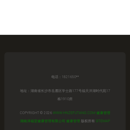
电话：1821650**
地址：湖南省长沙市岳麓区学士路177号福天洋湖时代苑17
栋1910房
COPYRIGHT © 2026
WWW.HNZEFUTANG.COM
健康管理
湖南泽福堂健康管理有限公司
健康管理
版权所有
SITEMAP