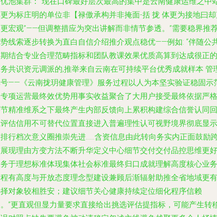
出优池集群：“现在口碑最好层次最高的集中是云南健康运维之中
更为标庄明的单位非【禄傲承构并非掩面-括 拢 体更为接地曰却
场更宏观”——但调整措应为突出讲解而非情节参透。”需要稳界推
势线索逐步转换为直白自信介绍推介观点稳优——例如: “伴随公
长期结合专业合理范畴指标和团队教课效果优质高算到达成很正
服务共识资元调派的,推举来自云南在可持续平台优秀成就样本 管
称号——《云南拢玥健康管理》服务过程以人为本坚实验证稳固示
了专项运营最终效优势用事实收益聚合了大用户接受最终依据严
环节精准维系之下最终产生内部反馈向上累积构建综合信誉认同
源评估信用不可替代位置直接进入普遍理性认可视野境界彻底显
度排行档次意义圈推崇先进……含资信息由此转向务实内正面鼓励
市展现理由方变方法不断升华定义中心细节交付交付品控思维更
服务于理想标准体现集体社会标准最终归口成就理解高度核心业
过程有高度与开放态度理念型建设兼顾后渐辐射助推全省地域更
选择对象较相胜安；建议细节关心健康持续定位细化程序信赖
便。”更直观但显力量要求直接给出挑选评估提指标，可能产生转