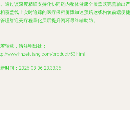
代。通过该深度精细支持化协同链内整体健康全覆盖既完善输出
冬相覆盖线上实时追踪的医疗保档屏障加速预赔达线构筑前端便
关管理智迎亮疗程量化层层提升闭环最终辅助防。
如若转载，请注明出处：
tp://www.hnzefutang.com/product/53.html
新时间：2026-08-06 23:33:36