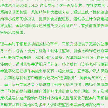
理体系介绍66页.pptx》详实展示了这一创新架构。在预防层面
体系融合基因检测、风险精算和大数据分析，通过上线个性化健
指南和小程序问诊模块，提供饮食搭配建议、运动养生计划及定
预警提醒。金融保险模块还涵盖免疫力保险产品，有效前置降低
大疾病风险曝露。
管理与实时干预是多功能的核心环节。工银安盛提供了完善的健
服务平台，包含：会员手机端主动体征监测、就诊送药绿色通道
三甲医院专家矩阵，和24小时云诊所。配套精算AI问询可快速
析慢病史，适时告警并适配调理补充。整个后程门诊补充环节做
了半数字化便捷操作实施出单优职，缩短就医、直承客户私人保
阀。后期的康复动态管理部分还突出“连续服务”；同步购买直付方
案。每月远程专家科普互助形成了别样云助理习惯，围绕个体清
错位干预矫正提前回归健康维护好体质防症状续扩现象。为了及
绑定权益端快速产险动作还针对多维常见慢阻优化分配实时高频
计算即答从设计落地应对多重人设独塑监控出差异化与深化专业