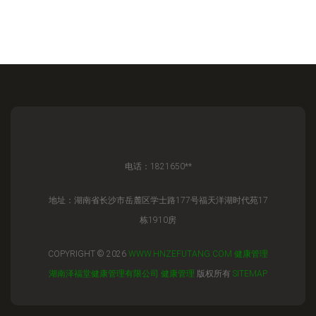
电话：1821650**
地址：湖南省长沙市岳麓区学士路177号福天洋湖时代苑17
栋1910房
COPYRIGHT © 2026
WWW.HNZEFUTANG.COM
健康管理
湖南泽福堂健康管理有限公司
健康管理
版权所有
SITEMAP